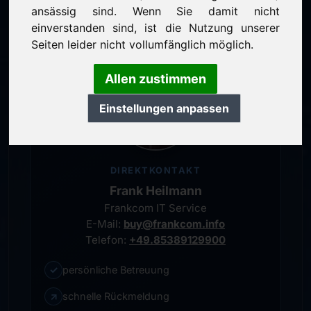
persönlicher Ansprechpartner
ansässig sind. Wenn Sie damit nicht
einverstanden sind, ist die Nutzung unserer
Seiten leider nicht vollumfänglich möglich.
Allen zustimmen
Einstellungen anpassen
DIREKTKONTAKT
Frank Heilmann
Frankcom IT Service
E-Mail:
buy@frankcom.info
Telefon:
+49.85389129900
✓
persönliche Betreuung
↗
schnelle Rückmeldung