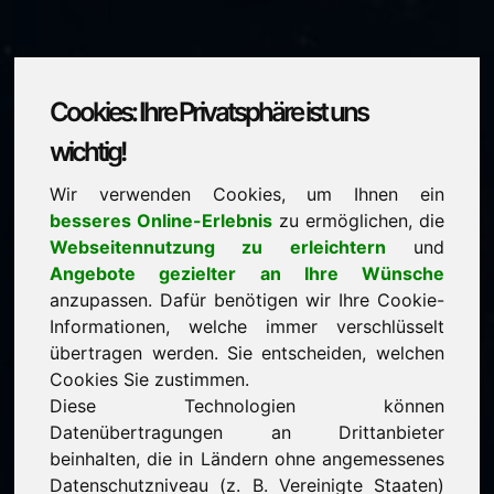
Cookies: Ihre Privatsphäre ist uns
wvu.eu
wichtig!
Wir verwenden Cookies, um Ihnen ein
steht zum Verkauf
besseres Online-Erlebnis
zu ermöglichen, die
Preis: 2.500,00 Euro
(exkl. MwSt.)
Webseitennutzung zu erleichtern
und
Angebote gezielter an Ihre Wünsche
anzupassen. Dafür benötigen wir Ihre Cookie-
NEU
Informationen, welche immer verschlüsselt
Attraktive Domain-Alternativen direkt auf Find-Your-
Domain.eu
übertragen werden. Sie entscheiden, welchen
entdecken ->
Cookies Sie zustimmen.
Diese Technologien können
Datenübertragungen an Drittanbieter
garantierter Bestpreis durch Direkterwerb
beinhalten, die in Ländern ohne angemessenes
serviceorientierte Kaufabwicklung
Datenschutzniveau (z. B. Vereinigte Staaten)