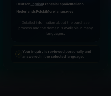
Deutsch
English
Français
Español
Italiano
Nederlands
Polski
More languages
Detailed information about the purchase
process and the domain is available in many
languages.
Your inquiry is reviewed personally and
answered in the selected language.
© 2026 Frankcom IT Service | Frank Heilmann |
Impressum
&